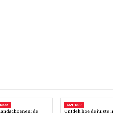
MAAK
KANTOOR
 handschoenen: de
Ontdek hoe de juiste i