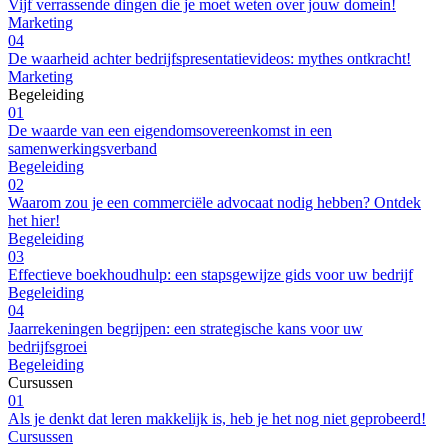
Vijf verrassende dingen die je moet weten over jouw domein!
Marketing
04
De waarheid achter bedrijfspresentatievideos: mythes ontkracht!
Marketing
Begeleiding
01
De waarde van een eigendomsovereenkomst in een
samenwerkingsverband
Begeleiding
02
Waarom zou je een commerciële advocaat nodig hebben? Ontdek
het hier!
Begeleiding
03
Effectieve boekhoudhulp: een stapsgewijze gids voor uw bedrijf
Begeleiding
04
Jaarrekeningen begrijpen: een strategische kans voor uw
bedrijfsgroei
Begeleiding
Cursussen
01
Als je denkt dat leren makkelijk is, heb je het nog niet geprobeerd!
Cursussen