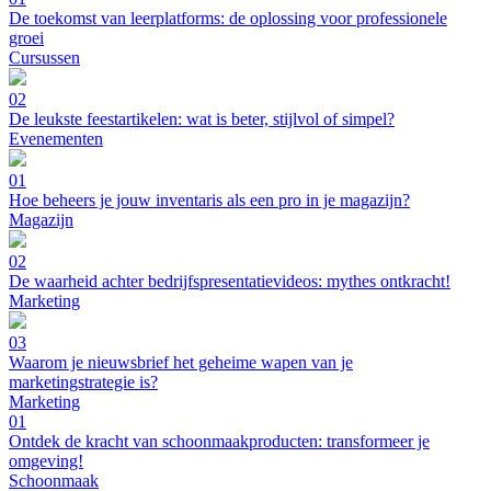
De toekomst van leerplatforms: de oplossing voor professionele
groei
Cursussen
02
De leukste feestartikelen: wat is beter, stijlvol of simpel?
Evenementen
01
Hoe beheers je jouw inventaris als een pro in je magazijn?
Magazijn
02
De waarheid achter bedrijfspresentatievideos: mythes ontkracht!
Marketing
03
Waarom je nieuwsbrief het geheime wapen van je
marketingstrategie is?
Marketing
01
Ontdek de kracht van schoonmaakproducten: transformeer je
omgeving!
Schoonmaak