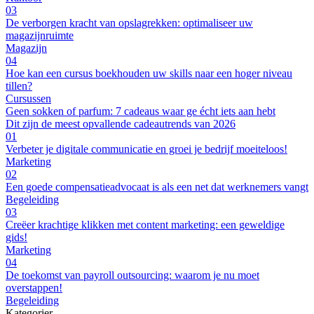
03
De verborgen kracht van opslagrekken: optimaliseer uw
magazijnruimte
Magazijn
04
Hoe kan een cursus boekhouden uw skills naar een hoger niveau
tillen?
Cursussen
Geen sokken of parfum: 7 cadeaus waar ge écht iets aan hebt
Dit zijn de meest opvallende cadeautrends van 2026
01
Verbeter je digitale communicatie en groei je bedrijf moeiteloos!
Marketing
02
Een goede compensatieadvocaat is als een net dat werknemers vangt
Begeleiding
03
Creëer krachtige klikken met content marketing: een geweldige
gids!
Marketing
04
De toekomst van payroll outsourcing: waarom je nu moet
overstappen!
Begeleiding
Kategorier