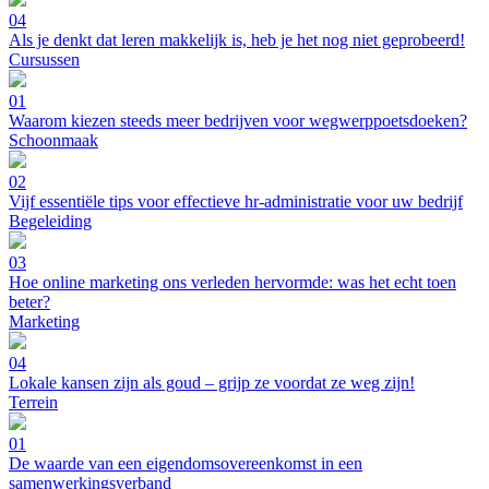
04
Als je denkt dat leren makkelijk is, heb je het nog niet geprobeerd!
Cursussen
01
Waarom kiezen steeds meer bedrijven voor wegwerppoetsdoeken?
Schoonmaak
02
Vijf essentiële tips voor effectieve hr-administratie voor uw bedrijf
Begeleiding
03
Hoe online marketing ons verleden hervormde: was het echt toen
beter?
Marketing
04
Lokale kansen zijn als goud – grijp ze voordat ze weg zijn!
Terrein
01
De waarde van een eigendomsovereenkomst in een
samenwerkingsverband