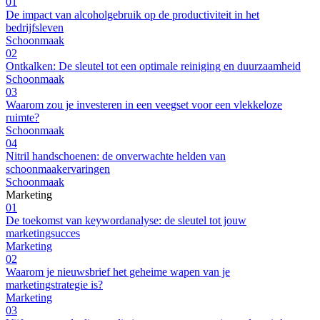
01
De impact van alcoholgebruik op de productiviteit in het
bedrijfsleven
Schoonmaak
02
Ontkalken: De sleutel tot een optimale reiniging en duurzaamheid
Schoonmaak
03
Waarom zou je investeren in een veegset voor een vlekkeloze
ruimte?
Schoonmaak
04
Nitril handschoenen: de onverwachte helden van
schoonmaakervaringen
Schoonmaak
Marketing
01
De toekomst van keywordanalyse: de sleutel tot jouw
marketingsucces
Marketing
02
Waarom je nieuwsbrief het geheime wapen van je
marketingstrategie is?
Marketing
03